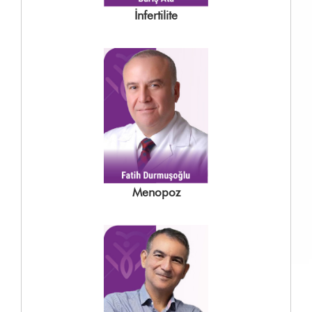
İnfertilite
Menopoz